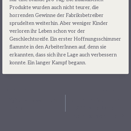
Produkte wurden auch nicht teurer, die
horrenden Gewinne der Fabriksbetreiber
sprudelten weiterhin. Aber weniger Kinder
verloren ihr Leben schon vor der
Geschlechtsreife. Ein erster Hoffnungsschimmer
flammte in den ArbeiterInnen auf, denn sie
erkannten, dass sich ihre Lage auch verbessern
konnte. Ein langer Kampf begann.
Beitragsnavigation
ZURÜCK
WEITER
Digital ist besser – aber
Zurück in die Zukunft –
für alle!
200 Jahre Kampf um
die Arbeitszeit – Teil 2